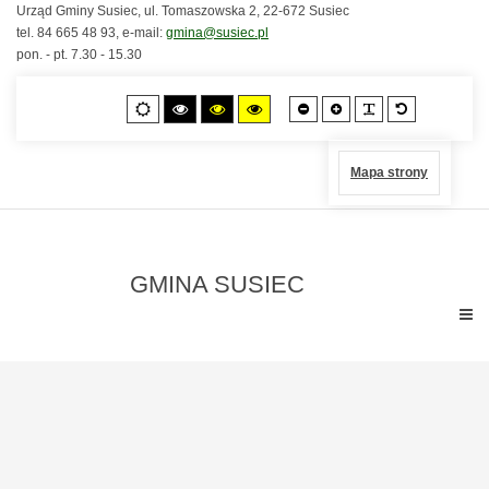
Urząd Gminy Susiec, ul. Tomaszowska 2, 22-672 Susiec
tel. 84 665 48 93, e-mail:
gmina@susiec.pl
pon. - pt. 7.30 - 15.30
Czcionka
Czcionka
PLG_SYSTEM
Czcionka
Tryb
Wysoki
Wysoki
Wysoki
mniejsza
większa
standardo
domyślny
kontrast
kontrast
kontrast
czarno-
czarno-
żółto-
biały.
żółty.
czarny.
Mapa strony
GMINA SUSIEC